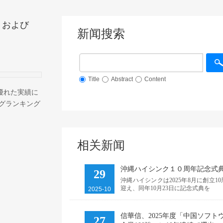
」および
新闻搜索
Title
Abstract
Content
優れた実績に
ングランキング
相关新闻
沖縄ハイシンク１０周年記念式
29
沖縄ハイシンクは2025年8月に創立1
迎え、同年10月23日に記念式典を
2025-10
信華信、2025年度「中国ソフト
27