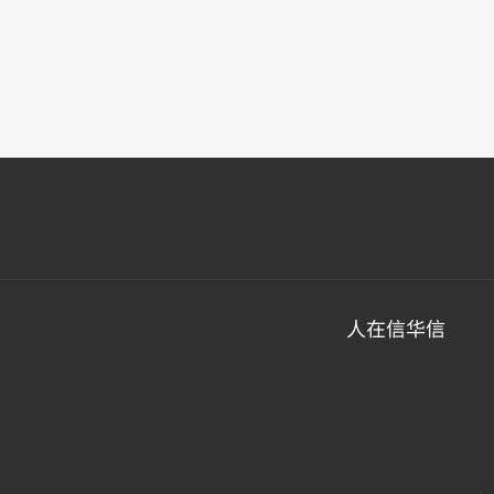
人在信华信
薪酬福利
个人发展
工作环境
文化活动