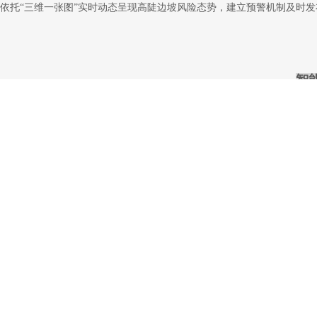
依托“三维一张图”实时动态呈现高陡边坡风险态势，建立预警机制及时
智
在智能制造展台，聚焦高端装备制造业，依托最新的数字孪生、工业大数
力积累。展示的“生产运营管理平台、生产指挥平台、设备预测与健康管
生产到服务的全生命周期，重点围绕生产制造、设备运维及现场服务等工
APP。