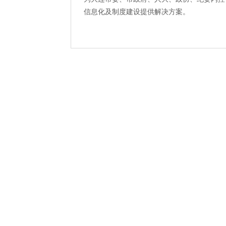
信息化及制度建设提供解决方案。
人在信华信
薪酬福利
个人发展
工作环境