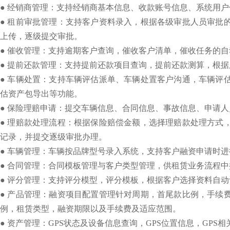
●
经销商管理：支持经销商基本信息、收款账号信息、系统用户
●
租前审批管理：支持客户资料录入，根据各级审批人员审批
上传，逐级提交审批。
●
催收管理：支持逾期客户查询，催收客户清单，催收任务的自
●
提前还款管理：支持提前还款项目查询，提前还款测算，根据
●
车辆处置：支持车辆评估派单、车辆处置客户沟通，车辆评
估资产包导出等功能。
●
保险理赔申请：提交车辆信息、合同信息、事故信息、申请人
●
理赔款处理流程：根据保险赔偿金额，选择理赔款处理方式
记录，并提交逐级审批办理。
●
车辆管理：车辆按品牌型号录入系统，支持客户融资申请时进
●
合同管理：合同模板管理与客户类型管理，供租赁业务流程中
●
评分管理：支持评分模型，评分模板，根据客户选择资料自动
●
产品管理：融资项目配置管理针对周期，首尾款比例，手续
例，租赁类型，融资期限以及手续费及适应范围。
●
资产管理：GPS状态及设备信息查询，GPS位置信息，GPS