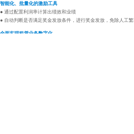
智能化、批量化的激励工具
●
通过配置利润率计算出绩效和业绩
● 自动判断是否满足奖金发放条件，进行奖金发放，免除人工
全面实现租赁业务数字化
●
实现全业务流程化管理
● 对接财务系统，实现业务财务一体化集成，提升运行效率
● 灵活的资产管控，依据资产等级实施不同的管控措施
● 以全面整合企业服务能力为目标，提供友好、准确和便捷
的服
360度全流程的风险监控体系
●
接入第三方征信及公民身份证验证系统
● 强大的防欺诈系统
● 能灵活配置且具有学习能力的信审评分模型
● 用户的真实身份、个人信用、涉诉、职业背景、房产等信息一
● GPS数据与客户资产情况大数据分析，及时提示资产风险和预