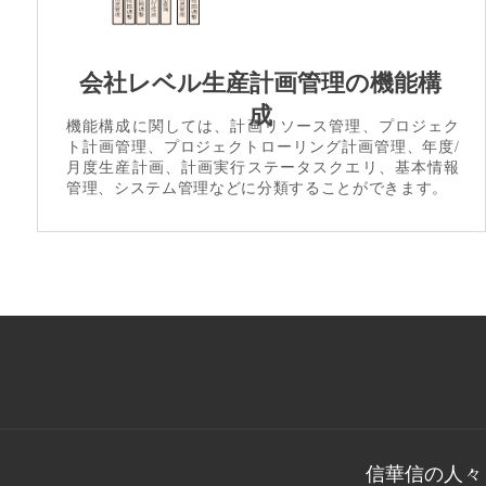
会社レベル生産計画管理の機能構
成
機能構成に関しては、
計画
リソース
管理
、プロジェク
ト計画管理、プロジェクトローリング計画管理、
年度
/
月度生産
計画、計画実行ステータスクエリ、基本情報
管理、システム管理など
に
分類
する
こと
ができます。
信
華信の人々