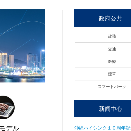
政府公共
政務
交通
医療
煙草
スマートパーク
新闻中心
モデル
沖縄ハイシンク１０周年記