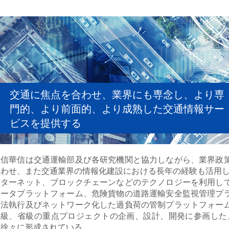
交通に焦点を合わせ、業界にも専念し、より専
門的、より前面的、より成熟した交通情報サー
ビスを提供する
信
華信は交通運輸部及び各研究機関と協力しながら、業界政策
わせ、また交通業界の情報化建設における長年の経験も活用し
ターネット、ブロックチェーンなどのテクノロジーを利用し
ータプラットフォーム、危険貨物の道路運輸安全監視管理プ
法執行及びネットワーク化した過負荷の管制プラットフォー
級、省級の重点プロジェクトの企画、設計、開発に参画した
徐々に形成されている。