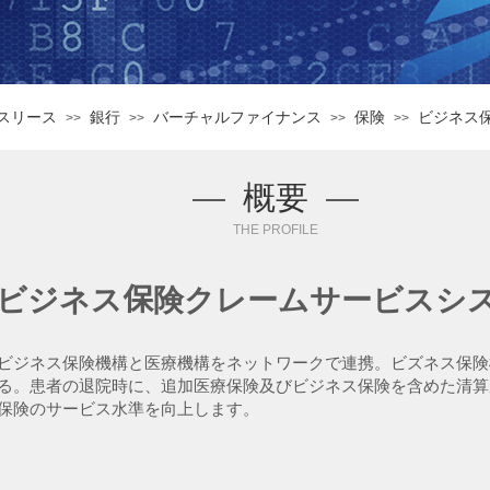
スリース
銀行
バーチャルファイナンス
保険
ビジネス
>>
>>
>>
>>
—
概要
—
THE PROFILE
保険クレームサービスシ
ビジネス
ビジネス
保険機構と医療機構をネットワークで連携。ビズネス保険
る。患者の退院時に、追加医療保険及び
ビジネス
保険を含めた清算
保険のサービス水準を向上します。