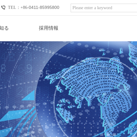
0411-85995800
TEL：
+86-
知る
採用情報