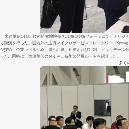
大連華信CTO、技術研究院院長李忠旭は技術フォーラムで「オリジ
て講演を行った。国内外の主流マイクロサービスフレームワークSpring Boot
ジ技術、企業レベルPaaS、弾性計算、ビデオ及びCDN、ビックデータ分
った。同時に、大連華信のＮｅｗIT技術の発展ルートを紹介した。
多く